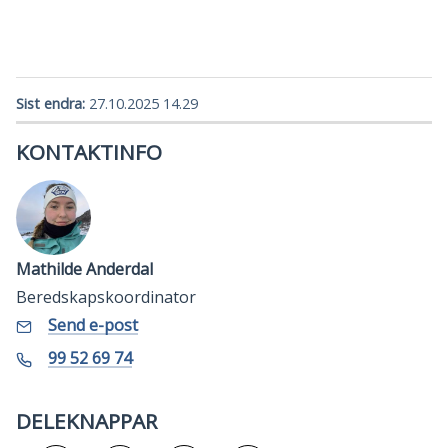
Sist endra
27.10.2025 14.29
KONTAKTINFO
Mathilde Anderdal
Beredskapskoordinator
E-
til
Send e-post
Mathilde
post
Anderdal
Telefon
99 52 69 74
DELEKNAPPAR