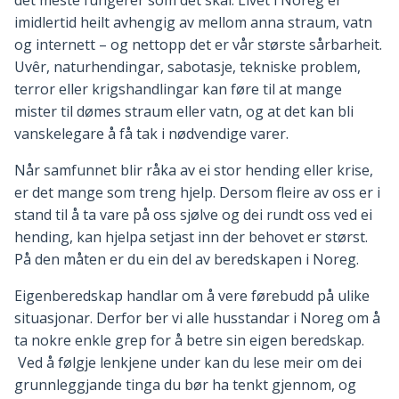
det meste fungerer som det skal. Livet i Noreg er
imidlertid heilt avhengig av mellom anna straum, vatn
og internett – og nettopp det er vår største sårbarheit.
Uvêr, naturhendingar, sabotasje, tekniske problem,
terror eller krigshandlingar kan føre til at mange
mister til dømes straum eller vatn, og at det kan bli
vanskelegare å få tak i nødvendige varer.
Når samfunnet blir råka av ei stor hending eller krise,
er det mange som treng hjelp. Dersom fleire av oss er i
stand til å ta vare på oss sjølve og dei rundt oss ved ei
hending, kan hjelpa setjast inn der behovet er størst.
På den måten er du ein del av beredskapen i Noreg.
Eigenberedskap handlar om å vere førebudd på ulike
situasjonar. Derfor ber vi alle husstandar i Noreg om å
ta nokre enkle grep for å betre sin eigen beredskap.
Ved å følgje lenkjene under kan du lese meir om dei
grunnleggjande tinga du bør ha tenkt gjennom, og