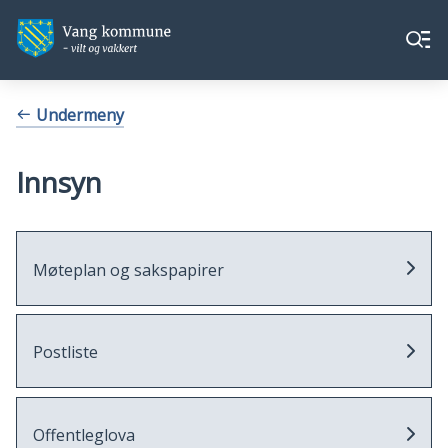
Vang
Vang
Meny
kommune
kommune
Du
Undermeny
er
her:
Innsyn
Møteplan og sakspapirer
Postliste
Offentleglova