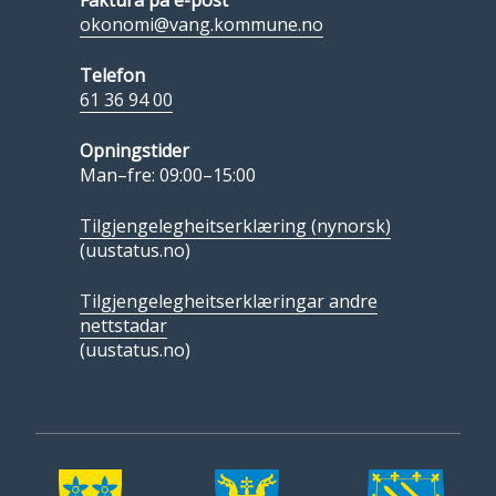
Faktura på e-post
okonomi@vang.kommune.no
Telefon
61 36 94 00
Opningstider
Man–fre: 09:00–15:00
Tilgjengelegheitserklæring (nynorsk)
(uustatus.no)
Tilgjengelegheitserklæringar andre
nettstadar
(uustatus.no)