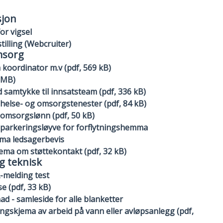
sjon
for vigsel
tilling (Webcruiter)
msorg
koordinator m.v (pdf, 569 kB)
 MB)
samtykke til innsatsteam (pdf, 336 kB)
else- og omsorgstenester (pdf, 84 kB)
omsorgslønn (pdf, 50 kB)
parkeringsløyve for forflytningshemma
ma ledsagerbevis
ma om støttekontakt (pdf, 32 kB)
g teknisk
-melding test
 (pdf, 33 kB)
d - samleside for alle blanketter
ngskjema av arbeid på vann eller avløpsanlegg (pdf,