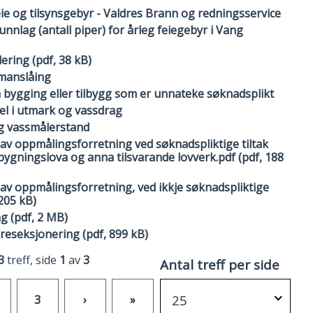
feie og tilsynsgebyr - Valdres Brann og redningsservice
unnlag (antall piper) for årleg feiegebyr i Vang
ering (pdf, 38 kB)
manslåing
bygging eller tilbygg som er unnateke søknadsplikt
l i utmark og vassdrag
g vassmålerstand
 av oppmålingsforretning ved søknadspliktige tiltak
 bygningslova og anna tilsvarande lovverk.pdf (pdf, 188
 av oppmålingsforretning, ved ikkje søknadspliktige
 205 kB)
g (pdf, 2 MB)
eseksjonering (pdf, 899 kB)
3
treff, side
1
av
3
Antal treff per side
25
3
›
»