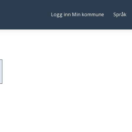
Følg
Logg inn Min kommune
Språk
ne
oss