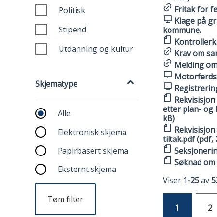
Fritak for 
Politisk
Klage på gr
Stipend
kommune.
Kontrollerkl
Utdanning og kultur
Krav om sa
Melding om 
Skjematype
Motorferdse
Skjematype
Registrerin
Rekvisisjon
etter plan- og
Alle
kB)
Rekvisisjon
Elektronisk skjema
tiltak.pdf (pdf,
Papirbasert skjema
Seksjonerin
Søknad om r
Eksternt skjema
Viser
1-25
av
5
Tøm filter
1
2