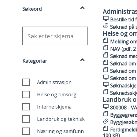
Filter
Filter
Resultat
Søkeord
Søkeord
Administra
Bestille tid 
Søknad på s
Helse og o
Melding om 
NAV (pdf, 2
Kategoriar
Søknad med 
Kategoriar
Søknad om h
Søknad om 
Søknad om 
Administrasjon
Søknadskje
Søknadsskje
Helse og omsorg
Landbruk o
Interne skjema
800008 - VA
Byggegrense
Landbruk og teknisk
Byggjesøkna
Ferdigmeldi
Næring og samfunn
100 kB)