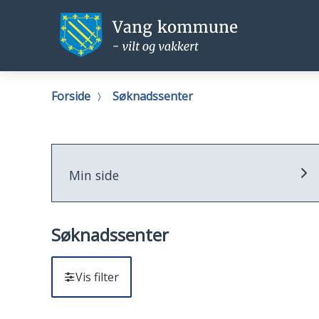
Vang
Vang
kommune
kommu
Du
Forside
Søknadssenter
er
her:
Min side
Søknadssenter
Vis filter