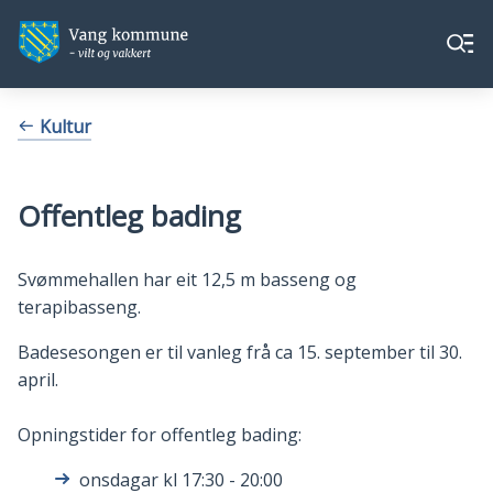
Vang
Vang
Meny
kommune
kommune
Du
Kultur
er
her:
Offentleg bading
Svømmehallen har eit 12,5 m basseng og
terapibasseng.
Badesesongen er til vanleg frå ca 15. september til 30.
april.
Opningstider for offentleg bading:
onsdagar kl 17:30 - 20:00