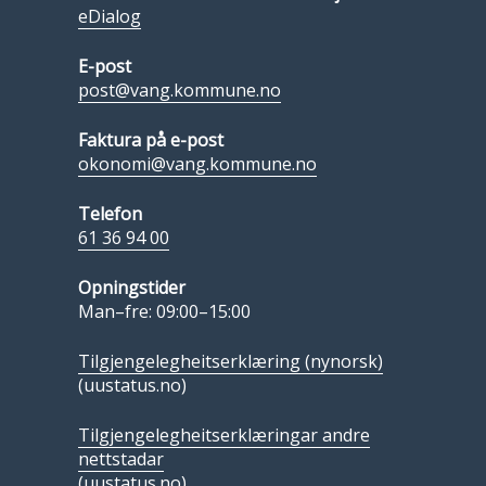
eDialog
E-post
post@vang.kommune.no
Faktura på e-post
okonomi@vang.kommune.no
Telefon
61 36 94 00
Opningstider
Man–fre: 09:00–15:00
Tilgjengelegheitserklæring (nynorsk)
(uustatus.no)
Tilgjengelegheitserklæringar andre
nettstadar
(uustatus.no)