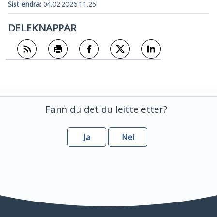
Sist endra
04.02.2026 11.26
DELEKNAPPAR
Abonner på RSS
Skriv ut
Del på Facebook
Del på Twitter
Del på LinkedIn
Fann du det du leitte etter?
Ja
Nei