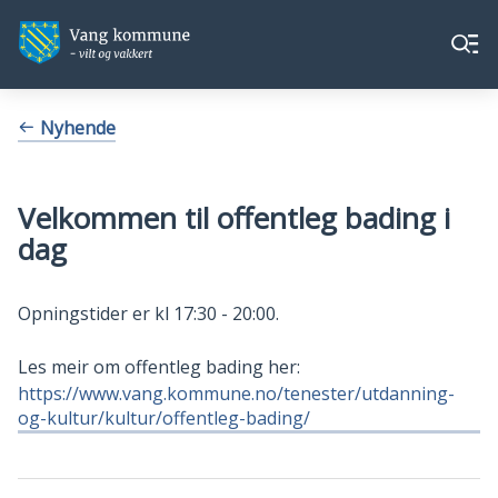
Vang
Vang
Meny
kommune
kommune
Du
Nyhende
er
her:
Velkommen til offentleg bading i
dag
Opningstider er kl 17:30 - 20:00.
Les meir om offentleg bading her:
https://www.vang.kommune.no/tenester/utdanning-
og-kultur/kultur/offentleg-bading/