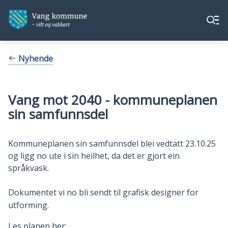
Vang
Vang
Meny
kommune
kommune
Du
Nyhende
er
her:
Vang mot 2040 - kommuneplanen
sin samfunnsdel
Kommuneplanen sin samfunnsdel blei vedtatt 23.10.25
og ligg no ute i sin heilhet, da det er gjort ein
språkvask.
Dokumentet vi no bli sendt til grafisk designer for
utforming.
Les planen her: