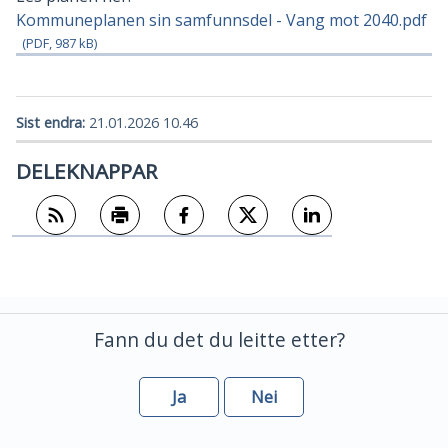
Kommuneplanen sin samfunnsdel - Vang mot 2040.pdf
(PDF, 987 kB)
Sist endra
21.01.2026 10.46
DELEKNAPPAR
Abonner på RSS
Skriv ut
Del på Facebook
Del på Twitter
Del på LinkedIn
Fann du det du leitte etter?
Ja
Nei