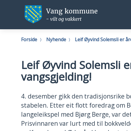
Vang
Vang
kommune
kommu
Du
Forside
Nyhende
Leif Øyvind Solemsli er år
er
her:
Leif Øyvind Solemsli e
vangsgjelding!
4. desember gikk den tradisjonsrike b
stabelen. Etter eit flott foredrag om 
langeleikspel med Bjørg Berge, var det
Prisvinnaren var lurt med til bokkvelde