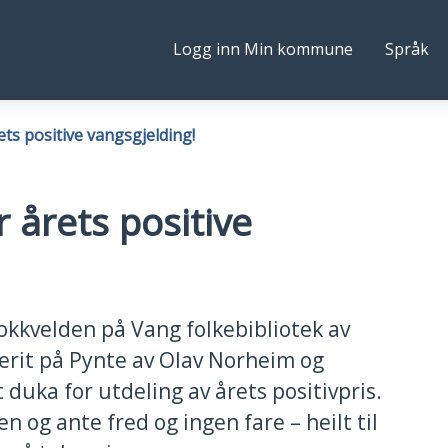
Følg
Logg inn Min kommune
Språk
ne
oss
ets positive vangsgjelding!
r årets positive
okkvelden på Vang folkebibliotek av
Berit på Pynte av Olav Norheim og
 duka for utdeling av årets positivpris.
n og ante fred og ingen fare – heilt til