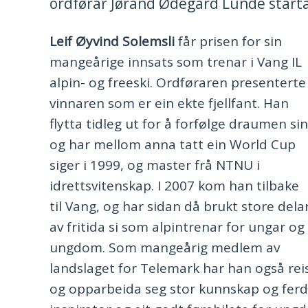
ordførar Jørand Ødegård Lunde starta 
Leif Øyvind Solemsli
får prisen for sin
mangeårige innsats som trenar i Vang IL
alpin- og freeski. Ordføraren presenterte
vinnaren som er ein ekte fjellfant. Han
flytta tidleg ut for å forfølge draumen sin
og har mellom anna tatt ein World Cup
siger i 1999, og master frå NTNU i
idrettsvitenskap. I 2007 kom han tilbake
til Vang, og har sidan då brukt store dela
av fritida si som alpintrenar for ungar og
ungdom. Som mangeårig medlem av
landslaget for Telemark har han også reis
og opparbeida seg stor kunnskap og ferdig