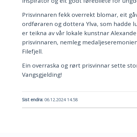
inspirator og eit godt førebilete for u
Prisvinnaren fekk overrekt blomar, eit gåv
ordføraren og dottera Ylva, som hadde lu
er teikna av vår lokale kunstnar Alexande
prisvinnaren, nemleg medaljeseremonien 
Filefjell.
Ein overraska og rørt prisvinnar sette stor 
Vangsgjelding!
Sist endra
06.12.2024 14.58