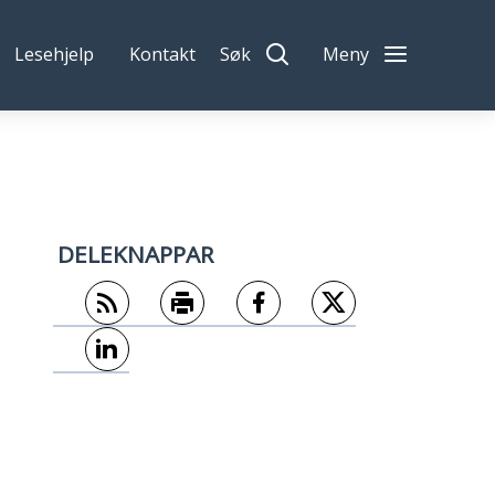
Lesehjelp
Kontakt
Søk
Meny
DELEKNAPPAR
Abonner på RSS
Skriv ut
Del på Facebook
Del på Twitter
Del på LinkedIn