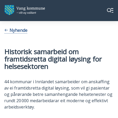
Vang
Vang
Meny
kommune
kommune
Du
Nyhende
er
her:
Historisk samarbeid om
framtidsretta digital løysing for
helsesektoren
44 kommunar i Innlandet samarbeider om anskaffing
av ei framtidsretta digital løysing, som vil gi pasientar
og pårørande betre samanhengande helsetenester og
rundt 20 000 medarbeidarar eit moderne og effektivt
arbeidsverktøy.