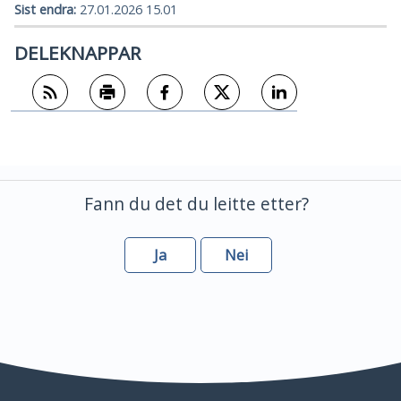
Sist endra
27.01.2026 15.01
DELEKNAPPAR
Abonner på RSS
Skriv ut
Del på Facebook
Del på Twitter
Del på LinkedIn
Fann du det du leitte etter?
Ja
Nei