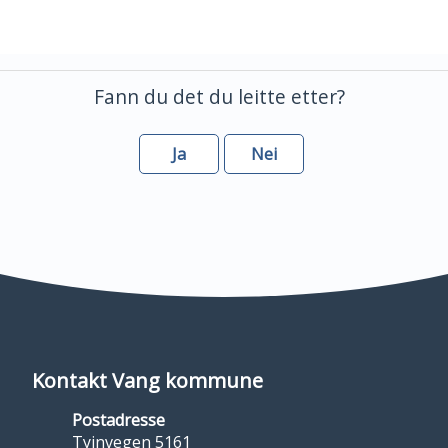
Abonner på RSS
Skriv ut
Del på Facebook
Del på Twitter
Del på LinkedIn
Fann du det du leitte etter?
Ja
Nei
Kontakt Vang kommune
Postadresse
Tyinvegen 5161