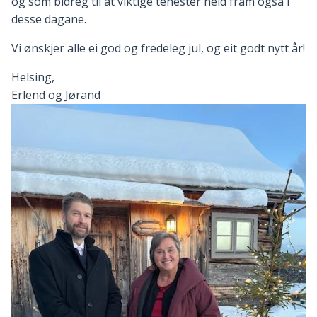
og som bidreg til at viktige tenester held fram også i
desse dagane.
Vi ønskjer alle ei god og fredeleg jul, og eit godt nytt år!
Helsing,
Erlend og Jørand