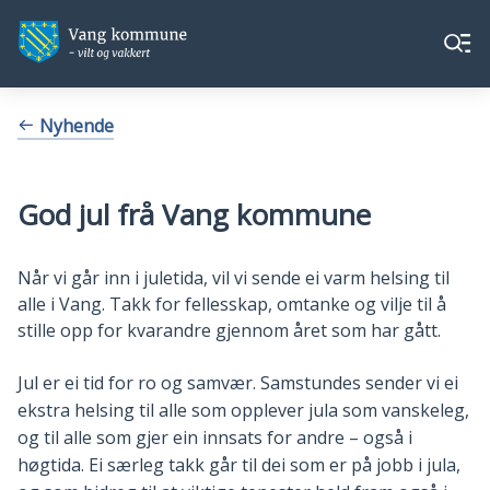
Vang
Vang
Meny
kommune
kommune
Du
Nyhende
er
her:
God jul frå Vang kommune
Når vi går inn i juletida, vil vi sende ei varm helsing til
alle i Vang. Takk for fellesskap, omtanke og vilje til å
stille opp for kvarandre gjennom året som har gått.
Jul er ei tid for ro og samvær. Samstundes sender vi ei
ekstra helsing til alle som opplever jula som vanskeleg,
og til alle som gjer ein innsats for andre – også i
høgtida. Ei særleg takk går til dei som er på jobb i jula,