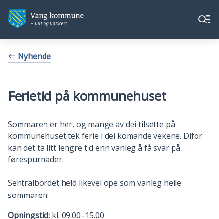
Vang
Vang
Meny
kommune
kommune
Du
Nyhende
er
her:
Ferietid på kommunehuset
Sommaren er her, og mange av dei tilsette på
kommunehuset tek ferie i dei komande vekene. Difor
kan det ta litt lengre tid enn vanleg å få svar på
førespurnader.
Sentralbordet held likevel ope som vanleg heile
sommaren:
Opningstid:
kl. 09.00–15.00