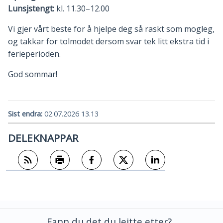
Lunsjstengt:
kl. 11.30–12.00
Vi gjer vårt beste for å hjelpe deg så raskt som mogleg,
og takkar for tolmodet dersom svar tek litt ekstra tid i
ferieperioden.
God sommar!
Sist endra
02.07.2026 13.13
DELEKNAPPAR
Abonner på RSS
Skriv ut
Del på Facebook
Del på Twitter
Del på LinkedIn
Fann du det du leitte etter?