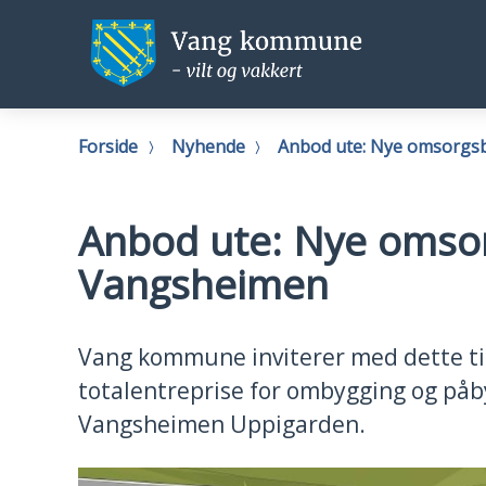
Vang
Vang
kommune
kommu
Du
Forside
Nyhende
Anbod ute: Nye omsorgs
er
her:
Anbod ute: Nye omso
Vangsheimen
Vang kommune inviterer med dette ti
totalentreprise for ombygging og på
Vangsheimen Uppigarden.