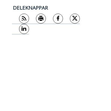
DELEKNAPPAR
Abonner på RSS
Skriv ut
Del på Facebook
Del på Twitter
Del på LinkedIn