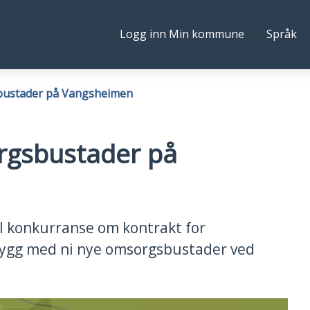
Følg
Logg inn Min kommune
Språk
ne
oss
bustader på Vangsheimen
rgsbustader på
l konkurranse om kontrakt for
bygg med ni nye omsorgsbustader ved