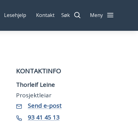
Lesehjelp
Kontakt
Søk
Meny
KONTAKTINFO
Thorleif Leine
Prosjektleiar
E-
til
Send e-post
Thorleif
post
Leine
Mobil
93 41 45 13