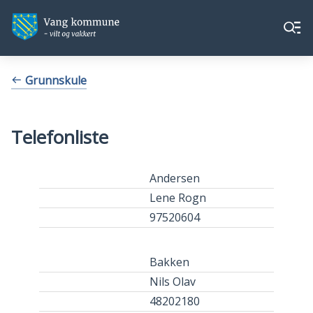
Vang
Vang
Meny
kommune
kommune
Du
Grunnskule
er
her:
Telefonliste
Andersen
Lene Rogn
97520604
Bakken
Nils Olav
48202180