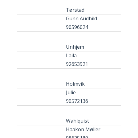
Tørstad
Gunn Audhild
90596024
Unhjem
Laila
92653921
Holmvik
Julie
90572136
Wahlquist
Haakon Møller