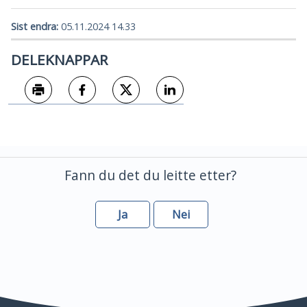
Sist endra
05.11.2024 14.33
DELEKNAPPAR
Skriv ut
Del på Facebook
Del på Twitter
Del på LinkedIn
Fann du det du leitte etter?
Ja
Nei