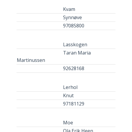
Kvam
Synnøve
97085800
Lasskogen
Taran Maria
Martinussen
92628168
Lerhol
Knut
97181129
Moe
Ola Erik Heen