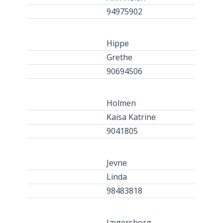
94975902
Hippe
Grethe
90694506
Holmen
Kaisa Katrine
9041805
Jevne
Linda
98483818
Jægersborg