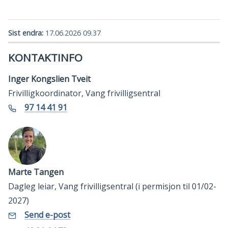
Sist endra
17.06.2026 09.37
KONTAKTINFO
Inger Kongslien Tveit
Frivilligkoordinator, Vang frivilligsentral
Telefon
97 14 41 91
Marte Tangen
Dagleg leiar, Vang frivilligsentral (i permisjon til 01/02-
2027)
E-
til
Send e-post
Marte