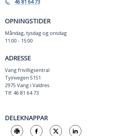
post
Tangen
Mobil
46 81 64 73
OPNINGSTIDER
Måndag, tysdag og onsdag
11:00 - 15:00
ADRESSE
Vang frivilligsentral
Tyinvegen 5151
2975 Vang i Valdres
Tlf: 46 81 64 73
DELEKNAPPAR