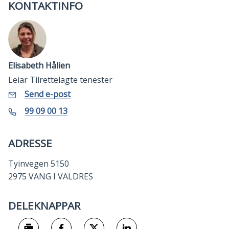
KONTAKTINFO
Elisabeth Hålien
Leiar Tilrettelagte tenester
E-
til
Send e-post
Elisabeth
post
Hålien
Mobil
99 09 00 13
ADRESSE
Tyinvegen 5150
2975 VANG I VALDRES
DELEKNAPPAR