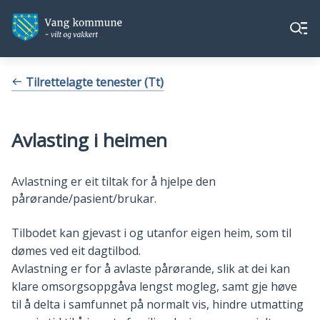
Vang
Vang
Meny
kommune
kommune
Du
Tilrettelagte tenester (Tt)
er
her:
Avlasting i heimen
Avlastning er eit tiltak for å hjelpe den
pårørande/pasient/brukar.
Tilbodet kan gjevast i og utanfor eigen heim, som til
dømes ved eit dagtilbod.
Avlastning er for å avlaste pårørande, slik at dei kan
klare omsorgsoppgåva lengst mogleg, samt gje høve
til å delta i samfunnet på normalt vis, hindre utmatting