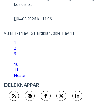
korleis o...
04.05.2026 kl. 11.06
Publisert
Visar
1-14
av
151
artiklar ,
side
1
av
11
1
2
3
...
10
11
Neste
DELEKNAPPAR
Abonner på RSS
Skriv ut
Del på Facebook
Del på Twitter
Del på LinkedIn