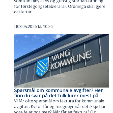
som kan tilby ei ny og gunstig startlån-ordning
for førstegongsetablerarar. Ordninga skal gjere
det lettar...
08.05.2026 kl. 10.26
Publisert
Spørsmål om kommunale avgifter? Her
finn du svar på det folk lurer mest på
Vi får ofte spørsmål om faktura for kommunale
avgifter. Kvifor får eg feiegebyr når det ikkje har
vore feiar hos meg? Når får eg faktura? Og