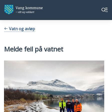
Vang
Vang
Meny
kommune
kommune
Du
Vatn og avløp
er
her:
Melde feil på vatnet