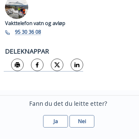
Vakttelefon vatn og avløp
Telefon
95 30 36 08
DELEKNAPPAR
Skriv ut
Del på Facebook
Del på Twitter
Del på LinkedIn
Fann du det du leitte etter?
Ja
Nei