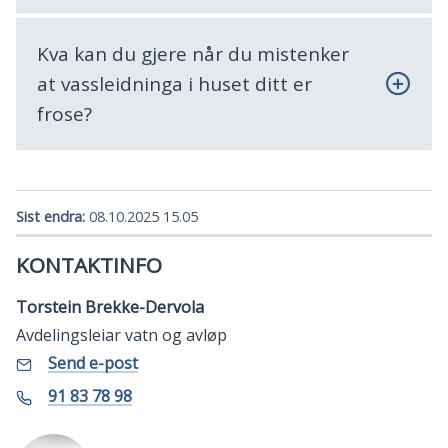
Kva kan du gjere når du mistenker
at vassleidninga i huset ditt er
frose?
Sist endra
08.10.2025 15.05
KONTAKTINFO
Torstein Brekke-Dervola
Avdelingsleiar vatn og avløp
E-
til
Send e-post
Torstein
post
Brekke-
Telefon
91 83 78 98
Dervola